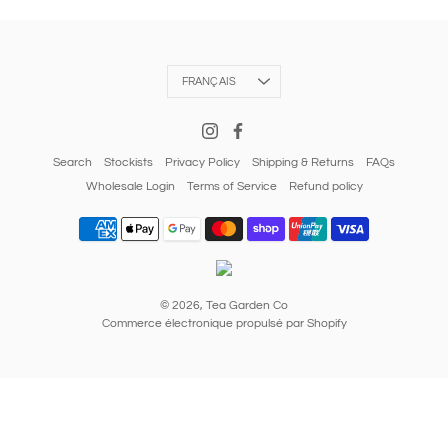
Langue
FRANÇAIS
Search
Stockists
Privacy Policy
Shipping & Returns
FAQs
Wholesale Login
Terms of Service
Refund policy
© 2026,
Tea Garden Co
Commerce électronique propulsé par Shopify